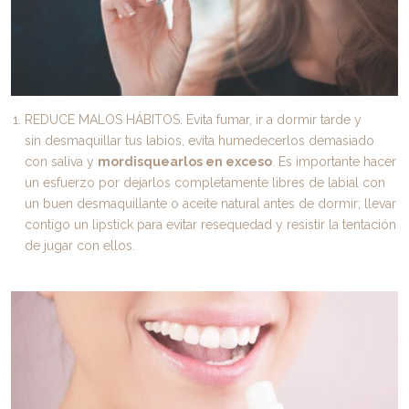
REDUCE MALOS HÁBITOS. Evita fumar, ir a dormir tarde y
sin desmaquillar tus labios, evita humedecerlos demasiado
con saliva y
mordisquearlos en exceso
. Es importante hacer
un esfuerzo por dejarlos completamente libres de labial con
un buen desmaquillante o aceite natural antes de dormir; llevar
contigo un lipstick para evitar resequedad y resistir la tentación
de jugar con ellos.