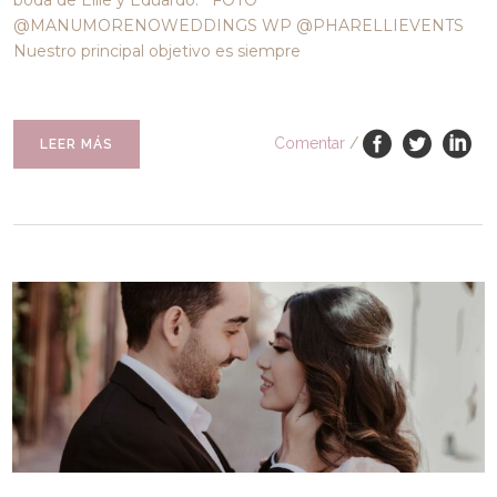
boda de Ellie y Eduardo. FOTO
@MANUMORENOWEDDINGS WP @PHARELLIEVENTS
Nuestro principal objetivo es siempre
Comentar
/
LEER MÁS