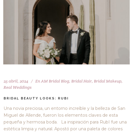
25 abril, 2024
En
AM Bridal Blog
,
Bridal Hair
,
Bridal Makeup
,
Real Weddings
BRIDAL BEAUTY LOOKS: RUBI
Una novia preciosa, un entorno increíble y la belleza de San
Miguel de Allende, fueron los elementos claves de esta
pequeña y hermosa boda. La inspiración para RubI fue una
estética limpia y natural. Apostó por una paleta de colores