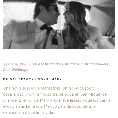
22 enero, 2024
En
AM Bridal Blog
,
Bridal Hair
,
Bridal Makeup
,
Real Weddings
BRIDAL BEAUTY LOOKS: MARY
Una novia suave y encantadora. Un novio guapo y
caballeroso. Y un hermoso día de boda en San Miguel de
Allende. El amor de Mary y Tyler fue la razón que los trajo a
ellos y a sus familias a México para disfrutar de una
celebración única en la vida.