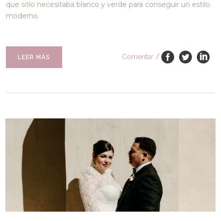
que sólo necesitaba blanco y verde para conseguir un estilo
moderno
Comentar
/
LEER MÁS