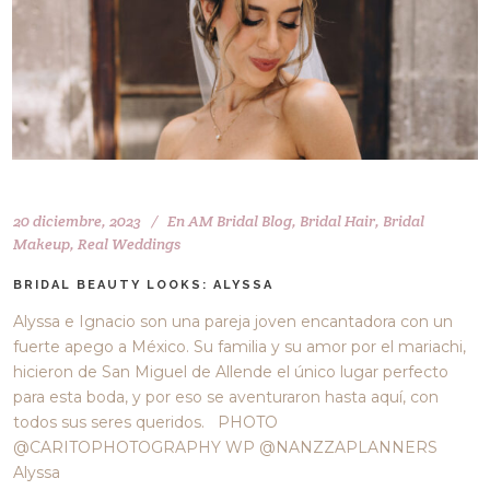
20 diciembre, 2023
En
AM Bridal Blog
,
Bridal Hair
,
Bridal
Makeup
,
Real Weddings
BRIDAL BEAUTY LOOKS: ALYSSA
Alyssa e Ignacio son una pareja joven encantadora con un
fuerte apego a México. Su familia y su amor por el mariachi,
hicieron de San Miguel de Allende el único lugar perfecto
para esta boda, y por eso se aventuraron hasta aquí, con
todos sus seres queridos. PHOTO
@CARITOPHOTOGRAPHY WP @NANZZAPLANNERS
Alyssa