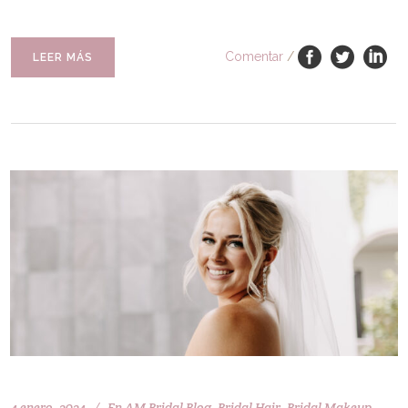
Comentar
/
LEER MÁS
4 enero, 2024
En
AM Bridal Blog
,
Bridal Hair
,
Bridal Makeup
,