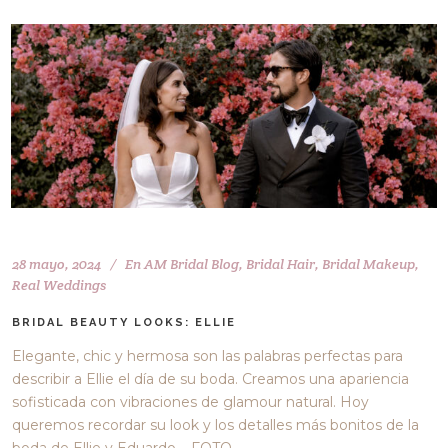
28 mayo, 2024
En
AM Bridal Blog
,
Bridal Hair
,
Bridal Makeup
,
Real Weddings
BRIDAL BEAUTY LOOKS: ELLIE
Elegante, chic y hermosa son las palabras perfectas para
describir a Ellie el día de su boda. Creamos una apariencia
sofisticada con vibraciones de glamour natural. Hoy
queremos recordar su look y los detalles más bonitos de la