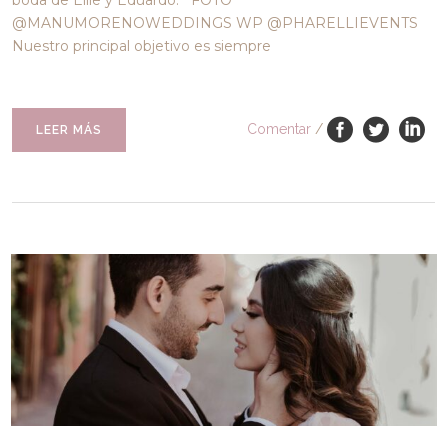
boda de Ellie y Eduardo. FOTO
@MANUMORENOWEDDINGS WP @PHARELLIEVENTS
Nuestro principal objetivo es siempre
Comentar
/
LEER MÁS