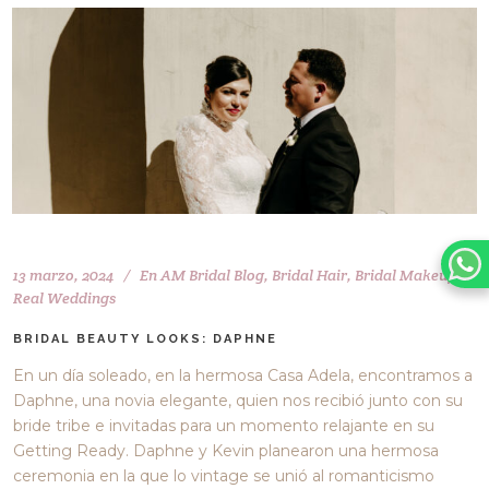
13 marzo, 2024
En
AM Bridal Blog
,
Bridal Hair
,
Bridal Makeup
,
Real Weddings
BRIDAL BEAUTY LOOKS: DAPHNE
En un día soleado, en la hermosa Casa Adela, encontramos a
Daphne, una novia elegante, quien nos recibió junto con su
bride tribe e invitadas para un momento relajante en su
Getting Ready. Daphne y Kevin planearon una hermosa
ceremonia en la que lo vintage se unió al romanticismo