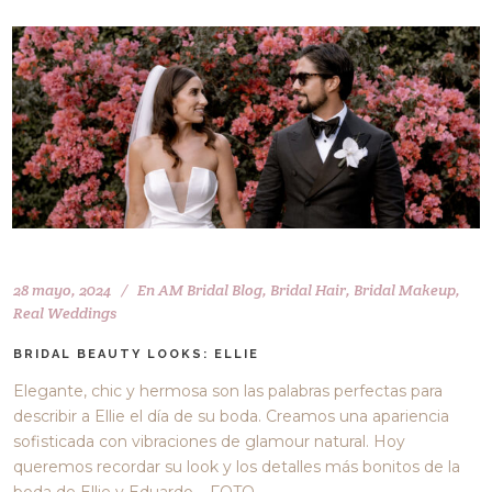
28 mayo, 2024
En
AM Bridal Blog
,
Bridal Hair
,
Bridal Makeup
,
Real Weddings
BRIDAL BEAUTY LOOKS: ELLIE
Elegante, chic y hermosa son las palabras perfectas para
describir a Ellie el día de su boda. Creamos una apariencia
sofisticada con vibraciones de glamour natural. Hoy
queremos recordar su look y los detalles más bonitos de la