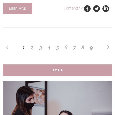
Comentar
/
LEER MÁS
1
2
3
4
5
6
7
8
9
HOLA