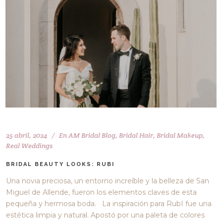
25 abril, 2024
En
AM Bridal Blog
,
Bridal Hair
,
Bridal Makeup
,
Real Weddings
BRIDAL BEAUTY LOOKS: RUBI
Una novia preciosa, un entorno increíble y la belleza de San
Miguel de Allende, fueron los elementos claves de esta
pequeña y hermosa boda. La inspiración para RubI fue una
estética limpia y natural. Apostó por una paleta de colores