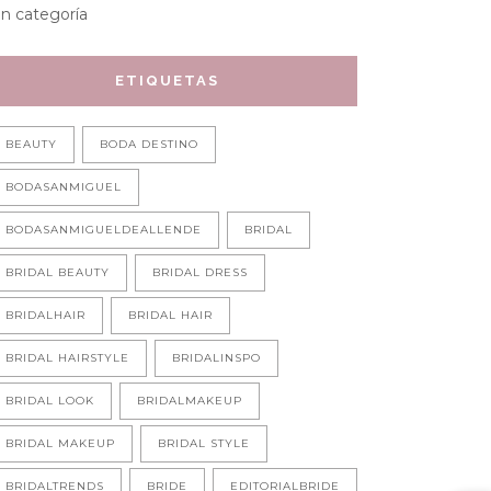
in categoría
ETIQUETAS
BEAUTY
BODA DESTINO
BODASANMIGUEL
BODASANMIGUELDEALLENDE
BRIDAL
BRIDAL BEAUTY
BRIDAL DRESS
BRIDALHAIR
BRIDAL HAIR
BRIDAL HAIRSTYLE
BRIDALINSPO
BRIDAL LOOK
BRIDALMAKEUP
BRIDAL MAKEUP
BRIDAL STYLE
BRIDALTRENDS
BRIDE
EDITORIALBRIDE