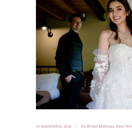
10 septiembre, 2021
En
Bridal Makeup
,
Real We