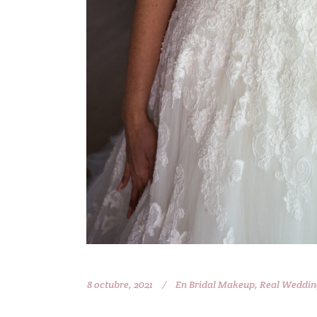
8 octubre, 2021
En
Bridal Makeup
,
Real Weddin