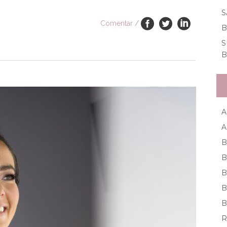
S
Comentar
/
B
S
B
A
A
B
B
B
B
B
R