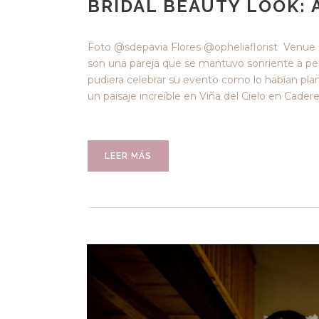
BRIDAL BEAUTY LOOK: 
Foto @sdepavia Flores @opheliaflorist Venu
son una pareja que se mantuvo sonriente a pesa
pudiera celebrar su evento como lo habían pl
un paisaje increíble en Viña del Cielo en Cadere
LEER MÁS