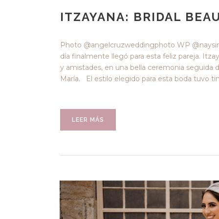
ITZAYANA: BRIDAL BEA
Photo @angelcruzweddingphoto WP @naysinc
día finalmente llegó para esta feliz pareja. Itz
y amistades, en una bella ceremonia seguida de
María. El estilo elegido para esta boda tuvo t
LEER MÁS