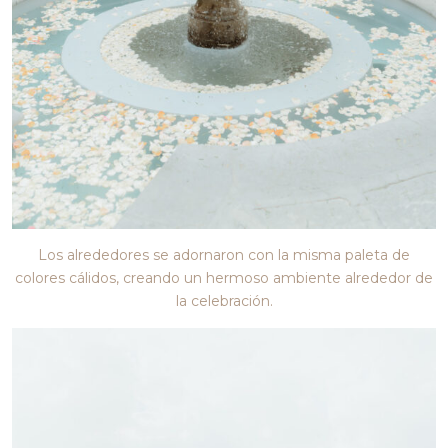
Los alrededores se adornaron con la misma paleta de
colores cálidos, creando un hermoso ambiente alrededor de
la celebración.