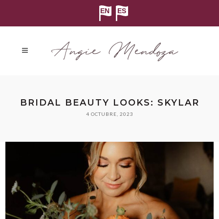
BRIDAL BEAUTY LOOKS: SKYLAR
4 OCTUBRE, 2023