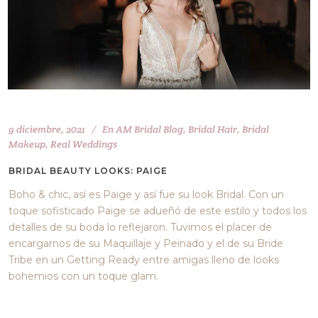
9 diciembre, 2021
En
AM Bridal Blog
,
Bridal Hair
,
Bridal
Makeup
,
Real Weddings
BRIDAL BEAUTY LOOKS: PAIGE
Boho & chic, así es Paige y así fue su look Bridal. Con un
toque sofisticado Paige se adueñó de este estilo y todos los
detalles de su boda lo reflejaron. Tuvimos el placer de
encargarnos de su Maquillaje y Peinado y el de su Bride
Tribe en un Getting Ready entre amigas lleno de looks
bohemios con un toque glam.