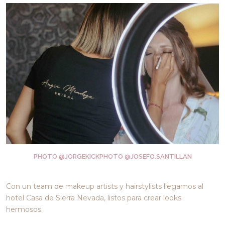
PHOTO
@JORGEKICKPHOTO
@JOSEFO.SANTILLAN
Con un team de makeup artists y hairstylists llegamos al
hotel Casa de Sierra Nevada, listos para crear looks
hermosos.