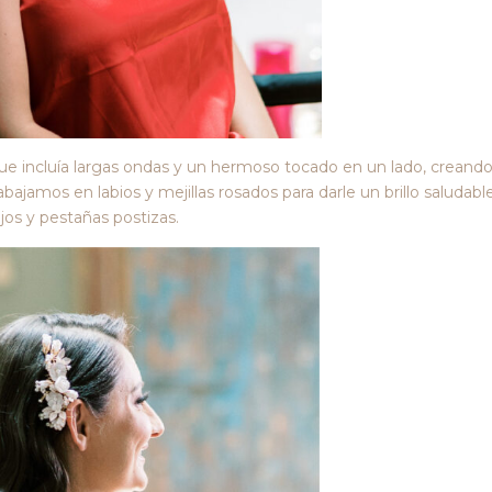
, que incluía largas ondas y un hermoso tocado en un lado, creand
ajamos en labios y mejillas rosados ​​para darle un brillo saludabl
jos y pestañas postizas.