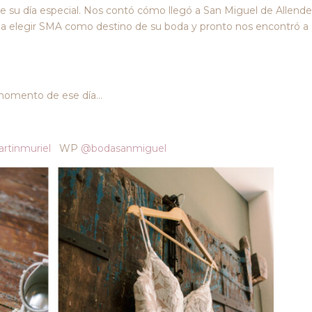
e su día especial. Nos contó cómo llegó a San Miguel de Allend
e a elegir SMA como destino de su boda y pronto nos encontró a
momento de ese día…
rtinmuriel
WP
@bodasanmiguel