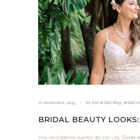
10 noviembre, 2023
En
AM Bridal Blog
,
Bridal H
BRIDAL BEAUTY LOOKS:
Hoy recordamos nuestro día con Lita. Desde