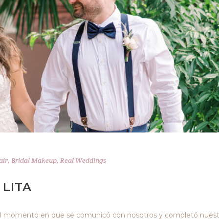
air
,
Bridal Makeup
,
Real Weddings
 LITA
 el momento en que se comunicó con nosotros y completó nuest