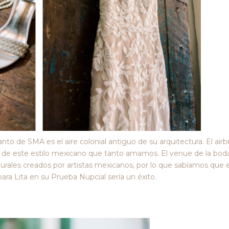
to de SMA es el aire colonial antiguo de su arquitectura. El air
 de este estilo mexicano que tanto amamos. El venue de la bod
ales creados por artistas mexicanos, por lo que sabíamos que e
ara Lita en su Prueba Nupcial sería un éxito.