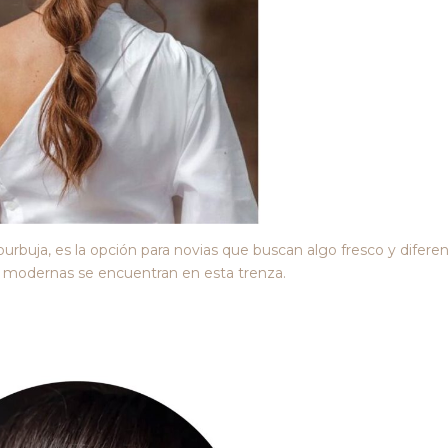
burbuja, es la opción para novias que buscan algo fresco y diferen
 modernas se encuentran en esta trenza.