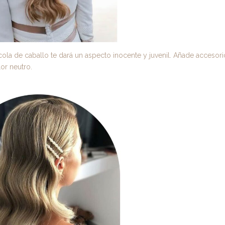
 cola de caballo te dará un aspecto inocente y juvenil. Añade accesor
or neutro.