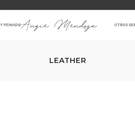
 Y PEINADO
OTROS SER
LEATHER