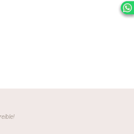
eíble!