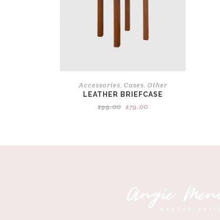
Accessories
Cases
Other
,
,
LEATHER BRIEFCASE
Original
Current
$
99.00
$
79.00
price
price
was:
is:
$99.00.
$79.00.